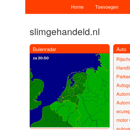
Home
Toevoegen
slimgehandeld.nl
Buienradar
Auto
Rijsch
Handl
Parke
Autoga
Automo
Automo
ecurep
motor
autov