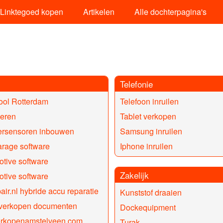
Linktegoed kopen
Artikelen
Alle dochterpagina's
Telefonie
ool Rotterdam
Telefoon inruilen
ieren
Tablet verkopen
ersensoren inbouwen
Samsung inruilen
rage software
Iphone inruilen
tive software
Zakelijk
tive software
air.nl hybride accu reparatie
Kunststof draaien
 verkopen documenten
Dockequipment
erkopenamstelveen.com
Turak