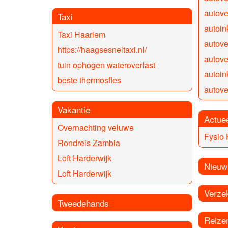
autove
Taxi
autoi
Taxi Haarlem
autov
https://haagsesneltaxi.nl/
autove
tuin ophogen wateroverlast
autoi
beste thermosfles
autov
Vakantie
Actue
Overnachting veluwe
Fysio
Rondreis Zambia
Loft Harderwijk
Nieuw
Loft Harderwijk
Verze
Tweedehands
Reize