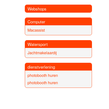
Webshops
Computer
Macassist
Watersport
Jachtmakelaardij
dienstverlening
photobooth huren
photobooth huren