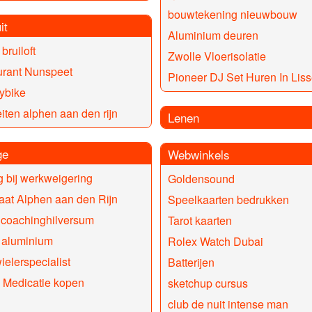
bouwtekening nieuwbouw
it
Aluminium deuren
bruiloft
Zwolle Vloerisolatie
urant Nunspeet
Pioneer DJ Set Huren In Lis
ybike
teiten alphen aan den rijn
Lenen
ge
Webwinkels
g bij werkweigering
Goldensound
at Alphen aan den Rijn
Speelkaarten bedrukken
lcoachinghilversum
Tarot kaarten
 aluminium
Rolex Watch Dubai
elerspecialist
Batterijen
 Medicatie kopen
sketchup cursus
club de nuit intense man