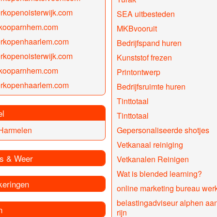
rkopenoisterwijk.com
SEA uitbesteden
nkooparnhem.com
MKBvooruit
erkopenhaarlem.com
Bedrijfspand huren
rkopenoisterwijk.com
Kunststof frezen
nkooparnhem.com
Printontwerp
erkopenhaarlem.com
Bedrijfsruimte huren
Tinttotaal
el
Tinttotaal
 Harmelen
Gepersonaliseerde shotjes
Vetkanaal reiniging
s & Weer
Vetkanalen Reinigen
Wat is blended learning?
keringen
online marketing bureau we
belastingadviseur alphen aa
n
rijn