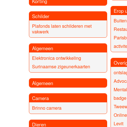
Korting
Erop u
Schilder
Buiten 
Plafonds laten schilderen met
Resta
vakwerk
Parisb
activi
Algemeen
Elektronica ontwikkeling
Overi
Surinaamse zigeunerkaarten
ontsla
Advoca
Algemeen
Menta
Camera
badge
Tweewi
Brinno camera
Online
Levit
Dieren