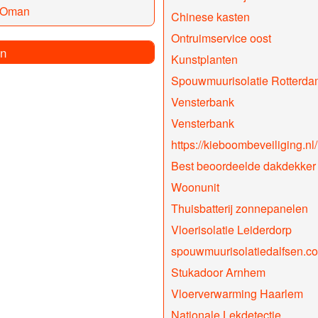
 Oman
Chinese kasten
Ontruimservice oost
n
Kunstplanten
Spouwmuurisolatie Rotterda
Vensterbank
Vensterbank
https://kieboombeveiliging.nl/
Best beoordeelde dakdekker
Woonunit
Thuisbatterij zonnepanelen
Vloerisolatie Leiderdorp
spouwmuurisolatiedalfsen.c
Stukadoor Arnhem
Vloerverwarming Haarlem
Nationale Lekdetectie