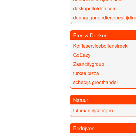
dakkapelleiden.com
denhaagongediertebestrijdi
Eten & Drinken
Koffieservicebollenstreek
GoEazy
Zaancitygroup
turkse pizza
schepijs groothandel
Natuur
tuinman rijsbergen
Bedrijven