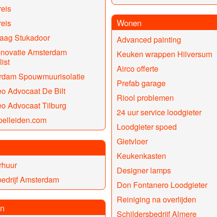
eis
Wonen
eis
aag Stukadoor
Advanced painting
enovatie Amsterdam
Keuken wrappen Hilversum
ist
Airco offerte
rdam Spouwmuurisolatie
Prefab garage
o Advocaat De Bilt
Riool problemen
o Advocaat Tilburg
24 uur service loodgieter
pelleiden.com
Loodgieter spoed
Gietvloer
Keukenkasten
rhuur
Designer lamps
edrijf Amsterdam
Don Fontanero Loodgieter
Reiniging na overlijden
n
Schildersbedrijf Almere