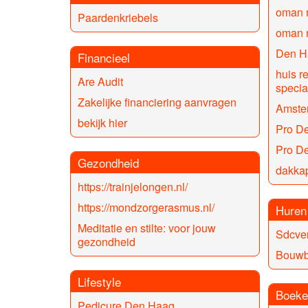
oman r
Paardenkriebels
oman r
Den H
Financieel
huis r
Are Audit
special
Zakelijke financiering aanvragen
Amste
bekijk hier
Pro De
Pro De
Gezondheid
dakka
https://trainjelongen.nl/
https://mondzorgerasmus.nl/
Huren
Meditatie en stilte: voor jouw
Sdcve
gezondheid
Bouwb
Lifestyle
Boeke
Pedicure Den Haag