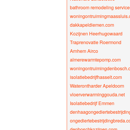
bathroom remodeling service
woningontruimingmaassluis
dakkapeldiemen.com
Kozijnen Heerhugowaard
Traprenovatie Roermond
Arnhem Airco
almerewarmtepomp.com
woningontruimingdenbosch.
isolatiebedrijfhasselt.com
Waterontharder Apeldoorn
vloerverwarminggouda.net
Isolatiebedrijf Emmen
denhaagongediertebestrijdi
ongediertebestrijdingbreda.
denboschkozijnen.com