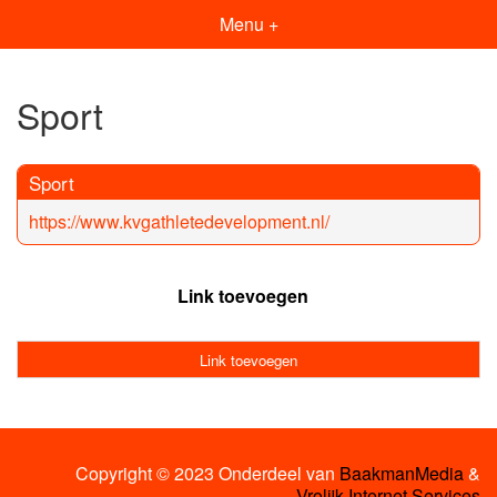
Menu +
Sport
Sport
https://www.kvgathletedevelopment.nl/
Link toevoegen
Link toevoegen
Copyright © 2023 Onderdeel van
BaakmanMedia
&
Vrolijk Internet Services