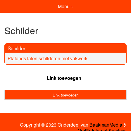
Menu +
Schilder
Schilder
Plafonds laten schilderen met vakwerk
Link toevoegen
Link toevoegen
Copyright © 2023 Onderdeel van
BaakmanMedia
&
Vrolijk Internet Services