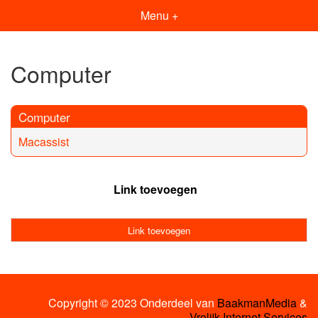
Menu +
Computer
Computer
Macassist
Link toevoegen
Link toevoegen
Copyright © 2023 Onderdeel van
BaakmanMedia
&
Vrolijk Internet Services