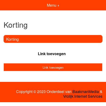
Menu +
Korting
Korting
Link toevoegen
Link toevoegen
Copyright © 2023 Onderdeel van
BaakmanMedia
&
Vrolijk Internet Services