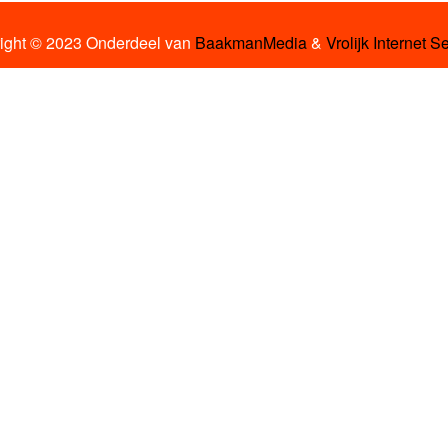
ight © 2023 Onderdeel van
BaakmanMedia
&
Vrolijk Internet S