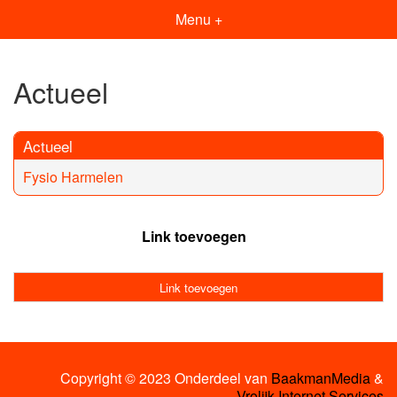
Menu +
Actueel
Actueel
Fysio Harmelen
Link toevoegen
Link toevoegen
Copyright © 2023 Onderdeel van
BaakmanMedia
&
Vrolijk Internet Services